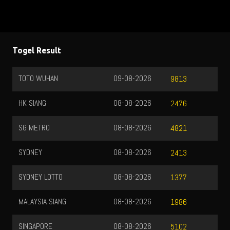
Togel Result
TOTO WUHAN
09-08-2026
9813
HK SIANG
08-08-2026
2476
SG METRO
08-08-2026
4821
SYDNEY
08-08-2026
2413
SYDNEY LOTTO
08-08-2026
1377
MALAYSIA SIANG
08-08-2026
1986
SINGAPORE
08-08-2026
5102