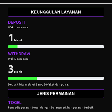
KEUNGGULAN LAYANAN
DEPOSIT
Waktu rata-rata
1
Menit
WITHDRAW
Waktu rata-rata
3
Menit
Deposit bisa melalui Bank, E-Wallet dan pulsa.
JENIS PERMAINAN
TOGEL
Penyedia pasaran togel dengan beragam pilihan pasaran terbaik.