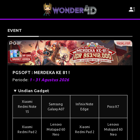
EVENT
PGSOFT : MERDEKA KE 81 !
Periode:
1 - 31 Agustus 2026
Undian Gadget
Xiaomi
Samsung
Infinix Note
Redmi Note
Poco X7
Galaxy A07
Edge
15
Lenovo
Lenovo
Xiaomi
Xiaomi
Motopad 60
Motopad 60
Redmi Pad 2
Redmi Pad 2
Neo
Neo