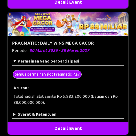
Detail Event
PRAGMATIC : DAILY WINS MEGA GACOR
Periode :
30 Maret 2026 - 28 Maret 2027
Permainan yang berpartisipasi
Semua permainan slot Pragmatic Play
Aturan :
Total hadiah Slot senilai Rp 5,983,200,000 (bagian dari Rp
88,000,000,000).
Syarat & Ketentuan
Detail Event