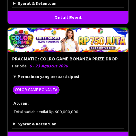
Syarat & Ketentuan
Detail Event
PRAGMATIC : COLRO GAME BONANZA PRIZE DROP
Periode :
6 - 23 Agustus 2026
Permainan yang berpartisipasi
COLOR GAME BONANZA
Aturan :
Total hadiah senilai Rp 600,000,000.
Syarat & Ketentuan